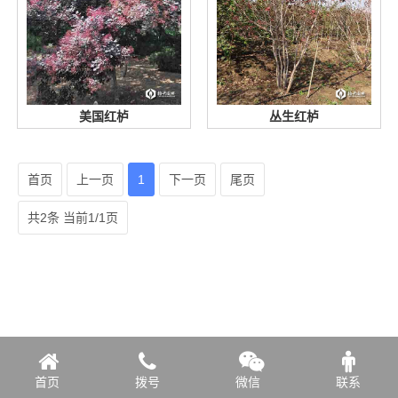
美国红栌
丛生红栌
首页
上一页
1
下一页
尾页
共2条 当前1/1页
首页
拨号
微信
联系