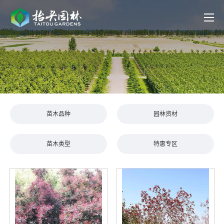
苗木品种
园林资材
苗木类型
特惠专区